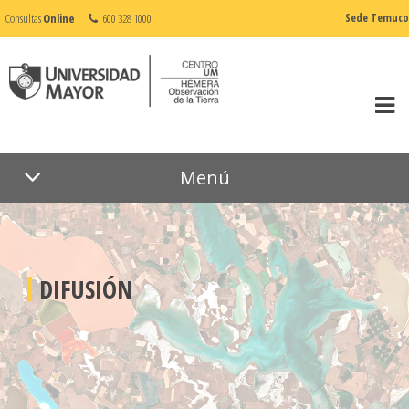
Consultas
Online
600 328 1000
Sede Temuco
Menú
DIFUSIÓN