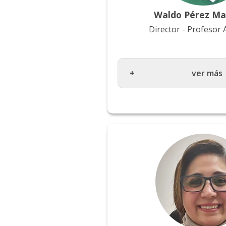
Waldo Pérez Ma
Director - Profesor 
ver más
Geógrafo, Pontificia Unive
Católica de Chile / Máster
Zonas Costeras y Estuárica
Politécnica de Catalunya, 
en Ingeniería Geomática, 
Politécnica de Valéncia, E
Línea de Investigación
Riesgos naturales geológi
geomorfológicos; diseño, 
actualización de sistemas 