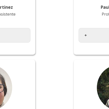
rtinez
Pau
Asistente
Pro
rsidad
Geógrafa, Univ
 en gestión de
Diplomado en 
s, Universitat
Satelital, Uni
España / Dr.©
Magíster en T
Universitat
Mayor, Chile /
spaña.
Geomática, Uni
Valéncia, Espa
:
Línea de Inv
cos y
desarrollo y
Análisis y eva
de
naturales; con