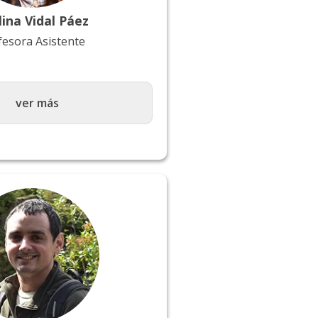
lina Vidal Páez
fesora Asistente
ver más
ersidad de Chile /
Geomática y Tecnología
versidad Mayor, Chile /
eledetección, Universidad
 Dra.© en Ingeniería
versitat Politécnica de
ña.
estigación:
luación de desastres
servación de los recursos