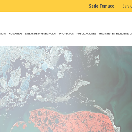
Sede Temuco
Servic
INICIO
NOSOTROS
LÍNEAS DE INVESTIGACIÓN
PROYECTOS
PUBLICACIONES
MAGÍSTER EN TELEDETECC