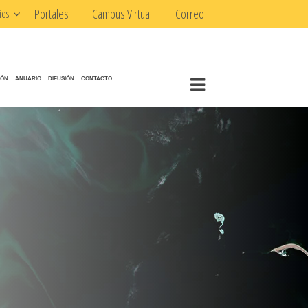
Portales
Campus Virtual
Correo
ios
IÓN
ANUARIO
DIFUSIÓN
CONTACTO