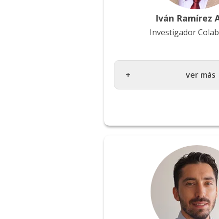
Iván Ramírez 
Investigador Cola
ver más
Ingeniero Civil Electricista
Telecomunicaciones), Uni
Santiago de Chile / Máster
(Comunicaciones Digitales
Satelitales), UEC, Japón /
Ingeniería Eléctrica (Com
Inalámbricas de Banda An
University, Estados Unido
Dirección y Organización 
UdL, España / Consejero d
de telecomunicaciones del