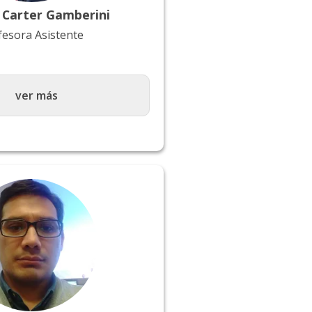
aturales.
a Carter Gamberini
fesora Asistente
ver más
ificia Universidad Católica
gíster en Medio Ambiente
ión y Ordenamiento
iversidad de Santiago de
n Geografía (PhD –
ersiteit Gent, Bélgica /
 asociado a la Escuela de
ministración Pública,
yor, Chile /
 Asociada Escuela de
ministración Pública,