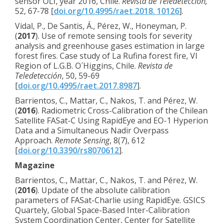
sensor OLI, year 2016, Chile.
Revista de Teledetección,
52, 67-78 [
doi.org/10.4995/raet.2018. 10126
].
Vidal, P., De Santis, Á., Pérez, W., Honeyman, P.
(
2017
). Use of remote sensing tools for severity
analysis and greenhouse gases estimation in large
forest fires. Case study of La Rufina forest fire, VI
Region of L.G.B. O´Higgins, Chile.
Revista de
Teledetección
, 50, 59-69
[
doi.org/10.4995/raet.2017.8987
].
Barrientos, C., Mattar, C., Nakos, T. and Pérez, W.
(
2016
). Radiometric Cross-Calibration of the Chilean
Satellite FASat-C Using RapidEye and EO-1 Hyperion
Data and a Simultaneous Nadir Overpass
Approach.
Remote Sensing
, 8(7), 612
[
doi.org/10.3390/rs8070612
].
Magazine
Barrientos, C., Mattar, C., Nakos, T. and Pérez, W.
(
2016
). Update of the absolute calibration
parameters of FASat-Charlie using RapidEye. GSICS
Quartely, Global Space-Based Inter-Calibration
System Coordination Center, Center for Satellite