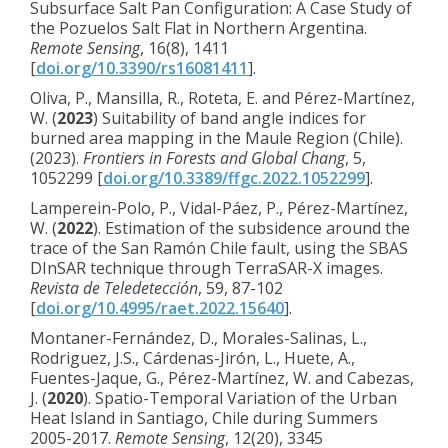
Subsurface Salt Pan Configuration: A Case Study of
the Pozuelos Salt Flat in Northern Argentina.
Remote Sensing
, 16(8), 1411
[
doi.org/10.3390/rs16081411
].
Oliva, P., Mansilla, R., Roteta, E. and Pérez-Martínez,
W. (
2023
) Suitability of band angle indices for
burned area mapping in the Maule Region (Chile).
(2023).
Frontiers in Forests and Global Chang
, 5,
1052299 [
doi.org/10.3389/ffgc.2022.1052299
].
Lamperein-Polo, P., Vidal-Páez, P., Pérez-Martínez,
W. (
2022
). Estimation of the subsidence around the
trace of the San Ramón Chile fault, using the SBAS
DInSAR technique through TerraSAR-X images.
Revista de Teledetección
, 59, 87-102
[
doi.org/10.4995/raet.2022.15640
]
.
Montaner-Fernández, D., Morales-Salinas, L.,
Rodriguez, J.S., Cárdenas-Jirón, L., Huete, A.,
Fuentes-Jaque, G., Pérez-Martínez, W. and Cabezas,
J. (
2020
). Spatio-Temporal Variation of the Urban
Heat Island in Santiago, Chile during Summers
2005-2017.
Remote Sensing
, 12(20), 3345