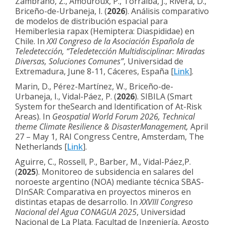
Zambrano, Z., Amouroux, P., Torralba, J., Rivera, D.,
Briceño-de-Urbaneja, I. (
2026
). Análisis comparativo
de modelos de distribución espacial para
Hemiberlesia rapax (Hemiptera: Diaspididae) en
Chile. In
XXI Congreso de la Asociación Española de
Teledetección, “Teledetección Multidisciplinar: Miradas
Diversas, Soluciones Comunes”
, Universidad de
Extremadura, June 8-11, Cáceres, España [
Link
]
.
Marin, D., Pérez-Martínez, W., Briceño-de-
Urbaneja, I., Vidal-Páez, P. (
2026
). SIBILA (Smart
System for theSearch and Identification of At-Risk
Areas). In
Geospatial World Forum 2026, Technical
theme Climate Resilience & DisasterManagement,
April
27 – May 1, RAI Congress Centre, Amsterdam, The
Netherlands [
Link
].
Aguirre, C., Rossell, P., Barber, M., Vidal-Páez,P.
(
2025
). Monitoreo de subsidencia en salares del
noroeste argentino (NOA) mediante técnica SBAS-
DInSAR: Comparativa en proyectos mineros en
distintas etapas de desarrollo. In
XXVIII Congreso
Nacional del Agua CONAGUA 2025
, Universidad
Nacional de La Plata. Facultad de Ingeniería, Agosto