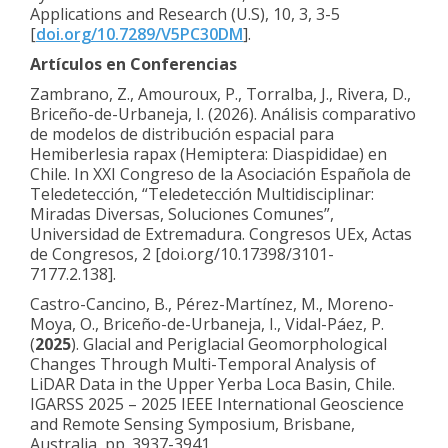
Applications and Research (U.S), 10, 3, 3-5
[
doi.org/10.7289/V5PC30DM
].
Artículos en Conferencias
Zambrano, Z., Amouroux, P., Torralba, J., Rivera, D.,
Briceño-de-Urbaneja, I. (2026). Análisis comparativo
de modelos de distribución espacial para
Hemiberlesia rapax (Hemiptera: Diaspididae) en
Chile. In XXI Congreso de la Asociación Española de
Teledetección, “Teledetección Multidisciplinar:
Miradas Diversas, Soluciones Comunes”,
Universidad de Extremadura. Congresos UEx, Actas
de Congresos, 2 [doi.org/10.17398/3101-
7177.2.138].
Castro-Cancino, B., Pérez-Martínez, M., Moreno-
Moya, O., Briceño-de-Urbaneja, I., Vidal-Páez, P.
(
2025
). Glacial and Periglacial Geomorphological
Changes Through Multi-Temporal Analysis of
LiDAR Data in the Upper Yerba Loca Basin, Chile.
IGARSS 2025 – 2025 IEEE International Geoscience
and Remote Sensing Symposium, Brisbane,
Australia, pp. 3937-3941