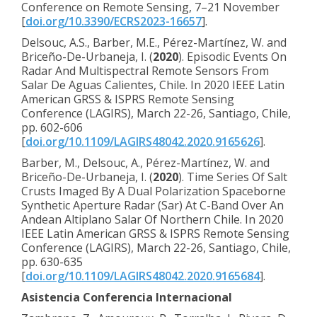
Conference on Remote Sensing, 7–21 November
[
doi.org/10.3390/ECRS2023-16657
].
Delsouc, A.S., Barber, M.E., Pérez-Martínez, W. and
Briceño-De-Urbaneja, I. (
2020
). Episodic Events On
Radar And Multispectral Remote Sensors From
Salar De Aguas Calientes, Chile. In 2020 IEEE Latin
American GRSS & ISPRS Remote Sensing
Conference (LAGIRS), March 22-26, Santiago, Chile,
pp. 602-606
[
doi.org/10.1109/LAGIRS48042.2020.9165626
].
Barber, M., Delsouc, A., Pérez-Martínez, W. and
Briceño-De-Urbaneja, I. (
2020
). Time Series Of Salt
Crusts Imaged By A Dual Polarization Spaceborne
Synthetic Aperture Radar (Sar) At C-Band Over An
Andean Altiplano Salar Of Northern Chile. In 2020
IEEE Latin American GRSS & ISPRS Remote Sensing
Conference (LAGIRS), March 22-26, Santiago, Chile,
pp. 630-635
[
doi.org/10.1109/LAGIRS48042.2020.9165684
].
Asistencia Conferencia Internacional