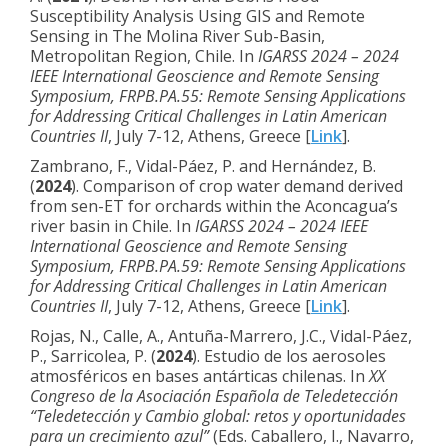
Susceptibility Analysis Using GIS and Remote
Sensing in The Molina River Sub-Basin,
Metropolitan Region, Chile. In
IGARSS 2024 – 2024
IEEE International Geoscience and Remote Sensing
Symposium, FRPB.PA.55: Remote Sensing Applications
for Addressing Critical Challenges in Latin American
Countries II
, July 7-12, Athens, Greece [
Link
].
Zambrano, F., Vidal-Páez, P. and Hernández, B.
(
2024
). Comparison of crop water demand derived
from sen-ET for orchards within the Aconcagua’s
river basin in Chile. In
IGARSS 2024 – 2024 IEEE
International Geoscience and Remote Sensing
Symposium, FRPB.PA.59: Remote Sensing Applications
for Addressing Critical Challenges in Latin American
Countries II
, July 7-12, Athens, Greece [
Link
].
Rojas, N., Calle, A., Antuña-Marrero, J.C., Vidal-Páez,
P., Sarricolea, P. (
2024
). Estudio de los aerosoles
atmosféricos en bases antárticas chilenas. In
XX
Congreso de la Asociación Española de Teledetección
“Teledetección y Cambio global: retos y oportunidades
para un crecimiento azul”
(Eds. Caballero, I., Navarro,