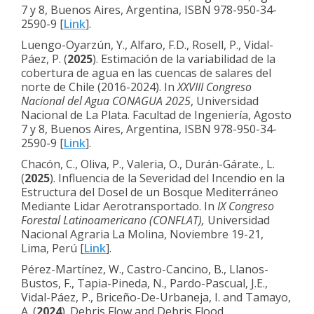
7 y 8, Buenos Aires, Argentina, ISBN 978-950-34-
2590-9 [
Link
].
Luengo-Oyarzún, Y., Alfaro, F.D., Rosell, P., Vidal-
Páez, P. (
2025
). Estimación de la variabilidad de la
cobertura de agua en las cuencas de salares del
norte de Chile (2016-2024). In
XXVIII Congreso
Nacional del Agua CONAGUA 2025
, Universidad
Nacional de La Plata. Facultad de Ingeniería, Agosto
7 y 8, Buenos Aires, Argentina, ISBN 978-950-34-
2590-9 [
Link
].
Chacón, C., Oliva, P., Valeria, O., Durán-Gárate., L.
(
2025
). Influencia de la Severidad del Incendio en la
Estructura del Dosel de un Bosque Mediterráneo
Mediante Lidar Aerotransportado. In
IX Congreso
Forestal Latinoamericano (CONFLAT),
Universidad
Nacional Agraria La Molina, Noviembre 19-21,
Lima, Perú [
Link
].
Pérez-Martínez, W., Castro-Cancino, B., Llanos-
Bustos, F., Tapia-Pineda, N., Pardo-Pascual, J.E.,
Vidal-Páez, P., Briceño-De-Urbaneja, I. and Tamayo,
A. (
2024
). Debris Flow and Debris Flood