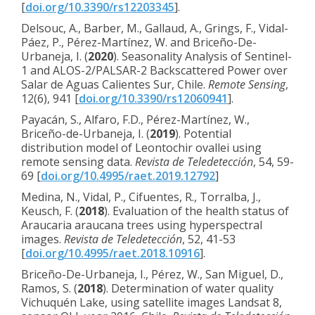
[
doi.org/10.3390/rs12203345
].
Delsouc, A., Barber, M., Gallaud, A., Grings, F., Vidal-
Páez, P., Pérez-Martínez, W. and Briceño-De-
Urbaneja, I. (
2020
). Seasonality Analysis of Sentinel-
1 and ALOS-2/PALSAR-2 Backscattered Power over
Salar de Aguas Calientes Sur, Chile.
Remote Sensing
,
12(6), 941 [
doi.org/10.3390/rs12060941
].
Payacán, S., Alfaro, F.D., Pérez-Martínez, W.,
Briceño-de-Urbaneja, I. (
2019
). Potential
distribution model of Leontochir ovallei using
remote sensing data.
Revista de Teledetección
, 54, 59-
69 [
doi.org/10.4995/raet.2019.12792
]
Medina, N., Vidal, P., Cifuentes, R., Torralba, J.,
Keusch, F. (
2018
). Evaluation of the health status of
Araucaria araucana trees using hyperspectral
images.
Revista de Teledetección
, 52, 41-53
[
doi.org/10.4995/raet.2018.10916
].
Briceño-De-Urbaneja, I., Pérez, W., San Miguel, D.,
Ramos, S. (
2018
). Determination of water quality
Vichuquén Lake, using satellite images Landsat 8,