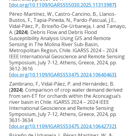
[
doi.org/10.1109/IGARSS55030.2025.11313987
].
Pérez-Martínez, W., Castro-Cancino, B., Llanos-
Bustos, F., Tapia-Pineda, N., Pardo-Pascual, J.E.,
Vidal-Páez, P., Briceño-De-Urbaneja, I. and Tamayo,
A. (
2024
). Debris Flow and Debris Flood
Susceptibility Analysis Using GIS and Remote
Sensing in The Molina River Sub-Basin,
Metropolitan Region, Chile. IGARSS 2024 – 2024
IEEE International Geoscience and Remote Sensing
Symposium, July 7-12, Athens, Greece, 2024, pp.
3612-3616
[
doi.org/10.1109/IGARSS53475.2024.10640463
].
Zambrano, F., Vidal-Páez, P. and Hernández, B.
(
2024
). Comparison of crop water demand derived
from sen-ET for orchards within the Aconcagua’s
river basin in Chile. IGARSS 2024 – 2024 IEEE
International Geoscience and Remote Sensing
Symposium, July 7-12, Athens, Greece, 2024, pp.
3631-3634
[
doi.org/10.1109/IGARSS53475.2024.10642732
].
Briceño de Urbaneja, I., Pérez-Martínez, W., &