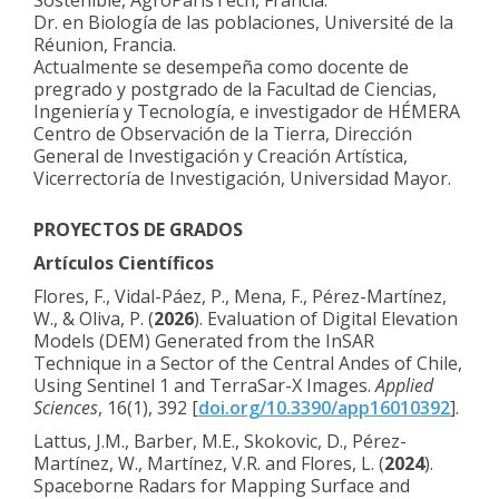
Sostenible, AgroParisTech, Francia.
Dr. en Biología de las poblaciones, Université de la
Réunion, Francia.
Actualmente se desempeña como docente de
pregrado y postgrado de la Facultad de Ciencias,
Ingeniería y Tecnología, e investigador de HÉMERA
Centro de Observación de la Tierra, Dirección
General de Investigación y Creación Artística,
Vicerrectoría de Investigación, Universidad Mayor.
PROYECTOS DE GRADOS
Artículos Científicos
Flores, F., Vidal-Páez, P., Mena, F., Pérez-Martínez,
W., & Oliva, P. (
2026
). Evaluation of Digital Elevation
Models (DEM) Generated from the InSAR
Technique in a Sector of the Central Andes of Chile,
Using Sentinel 1 and TerraSar-X Images.
Applied
Sciences
, 16(1), 392 [
doi.org/10.3390/app16010392
].
Lattus, J.M., Barber, M.E., Skokovic, D., Pérez-
Martínez, W., Martínez, V.R. and Flores, L. (
2024
).
Spaceborne Radars for Mapping Surface and