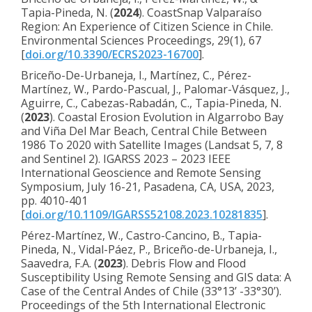
Tapia-Pineda, N. (
2024
). CoastSnap Valparaíso
Region: An Experience of Citizen Science in Chile.
Environmental Sciences Proceedings, 29(1), 67
[
doi.org/10.3390/ECRS2023-16700
].
Briceño-De-Urbaneja, I., Martínez, C., Pérez-
Martínez, W., Pardo-Pascual, J., Palomar-Vásquez, J.,
Aguirre, C., Cabezas-Rabadán, C., Tapia-Pineda, N.
(
2023
). Coastal Erosion Evolution in Algarrobo Bay
and Viña Del Mar Beach, Central Chile Between
1986 To 2020 with Satellite Images (Landsat 5, 7, 8
and Sentinel 2). IGARSS 2023 – 2023 IEEE
International Geoscience and Remote Sensing
Symposium, July 16-21, Pasadena, CA, USA, 2023,
pp. 4010-401
[
doi.org/10.1109/IGARSS52108.2023.10281835
].
Pérez-Martínez, W., Castro-Cancino, B., Tapia-
Pineda, N., Vidal-Páez, P., Briceño-de-Urbaneja, I.,
Saavedra, F.A. (
2023
). Debris Flow and Flood
Susceptibility Using Remote Sensing and GIS data: A
Case of the Central Andes of Chile (33°13’ -33°30’).
Proceedings of the 5th International Electronic