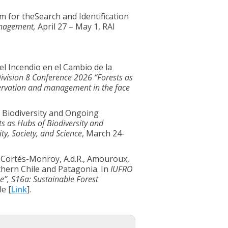
em for theSearch and Identification
anagement
,
April 27 – May 1, RAI
 del Incendio en el Cambio de la
ivision 8 Conference 2026 “Forests as
servation and management in the face
n Biodiversity and Ongoing
s as Hubs of Biodiversity and
ty, Society, and Science
, March 24-
A., Cortés-Monroy, A.d.R., Amouroux,
thern Chile and Patagonia. In
IUFRO
e”, S16a: Sustainable Forest
e [
Link
].