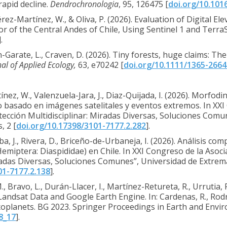
apid decline.
Dendrochronologia
, 95, 126475 [
doi.org/10.101
 Pérez-Martínez, W., & Oliva, P. (2026). Evaluation of Digital
or of the Central Andes of Chile, Using Sentinel 1 and Terr
].
n-Garate, L., Craven, D. (2026). Tiny forests, huge claims: 
nal of Applied Ecology,
63, e70242 [
doi.org/10.1111/1365-2664
nez, W., Valenzuela-Jara, J., Diaz-Quijada, I. (2026). Morfo
o basado en imágenes satelitales y eventos extremos. In XXI
tección Multidisciplinar: Miradas Diversas, Soluciones Comu
, 2 [
doi.org/10.17398/3101-7177.2.282
].
, J., Rivera, D., Briceño-de-Urbaneja, I. (2026). Análisis co
emiptera: Diaspididae) en Chile. In XXI Congreso de la Asoc
iradas Diversas, Soluciones Comunes”, Universidad de Extre
01-7177.2.138
].
 Bravo, L., Durán-Llacer, I., Martínez-Retureta, R., Urrutia,
andsat Data and Google Earth Engine. In: Cardenas, R., Rodrí
xoplanets. BG 2023. Springer Proceedings in Earth and Envi
8_17
].