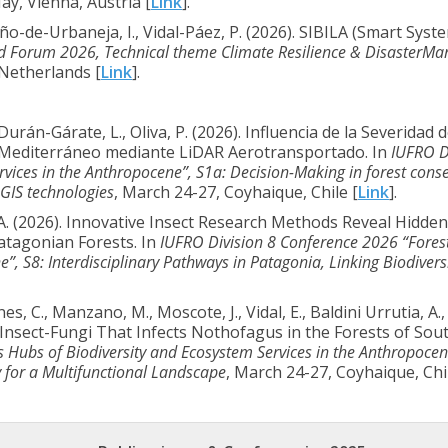
May, Vienna, Austria [
Link
]
.
ño-de-Urbaneja, I., Vidal-Páez, P. (2026). SIBILA (Smart Syst
d Forum 2026, Technical theme Climate Resilience & DisasterM
Netherlands [
Link
].
, Durán-Gárate, L., Oliva, P. (2026). Influencia de la Severidad
 Mediterráneo mediante LiDAR Aerotransportado. In
IUFRO D
rvices in the Anthropocene”, S1a: Decision-Making in forest con
 GIS technologie
s
, March 24-27, Coyhaique, Chile [
Link
].
 A. (2026). Innovative Insect Research Methods Reveal Hidde
Patagonian Forests. In
IUFRO Division 8 Conference 2026 “Forest
”, S8: Interdisciplinary Pathways in Patagonia, Linking Biodiversi
nes, C., Manzano, M., Moscote, J., Vidal, E., Baldini Urrutia, 
 Insect-Fungi That Infects Nothofagus in the Forests of Sou
s Hubs of Biodiversity and Ecosystem Services in the Anthropocen
 for a Multifunctional Landscape
, March 24-27, Coyhaique, Chil