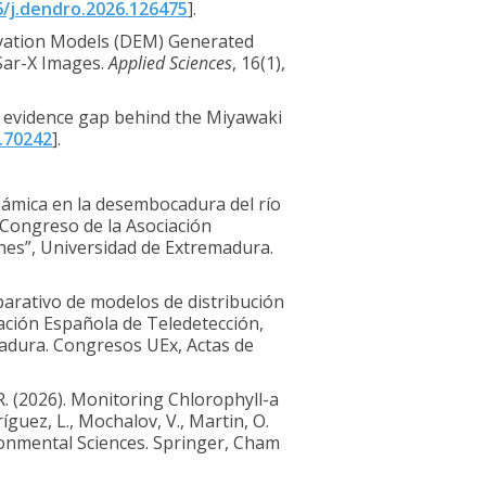
6/j.dendro.2026.126475
].
 Elevation Models (DEM) Generated
aSar-X Images.
Applied Sciences
, 16(1),
The evidence gap behind the Miyawaki
.70242
].
dinámica en la desembocadura del río
 Congreso de la Asociación
nes”, Universidad de Extremadura.
mparativo de modelos de distribución
iación Española de Teledetección,
madura. Congresos UEx, Actas de
 R. (2026). Monitoring Chlorophyll-a
guez, L., Mochalov, V., Martin, O.
ronmental Sciences. Springer, Cham