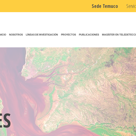
Sede Temuco
Servic
INICIO
NOSOTROS
LÍNEAS DE INVESTIGACIÓN
PROYECTOS
PUBLICACIONES
MAGÍSTER EN TELEDETECC
ES