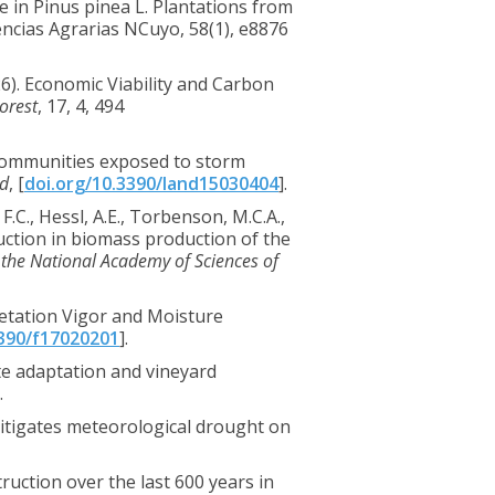
ce in Pinus pinea L. Plantations from
encias Agrarias NCuyo, 58(1), e8876
6). Economic Viability and Carbon
orest
, 17, 4, 494
al communities exposed to storm
d
, [
doi.org/10.3390/land15030404
].
 F.C., Hessl, A.E., Torbenson, M.C.A.,
eduction in biomass production of the
 the National Academy of Sciences of
getation Vigor and Moisture
3390/f17020201
].
ate adaptation and vineyard
.
on mitigates meteorological drought on
truction over the last 600 years in