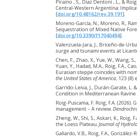
Piraino , S., Diaz Dentoni , L., & R
Central-Western Argentina: Implicat
[
doi.org/10.48162/rev.39.191
].
Moreno-García, N., Moreno, R., Ram
Sequestration of Mixed Native For
[
doi.org/10.3390/f17040494
].
Valenzuela-Jara, J., Briceño-de-Urba
surge and tsunami events at Licant
Chen, F., Zhao, X., Yue, W., Wang, S.,
Yuan, Y., Hadad, M.A., Roig, F.A., Ca
Eurasian steppe coincides with nom
the United States of America
, 123 (8)
Garrido-Leiva, J., Durán-Garate, L
Condition in Mediterranean Ravine 
Roig-Puscama, F. Roig, F.A. (2026).
management – A review.
Dendrochr
Zheng, W., Shi, S., Askari, K., Roig,
the Loess Plateau.
Journal of Hydrol
Gallardo, V.B., Roig, F.A., González