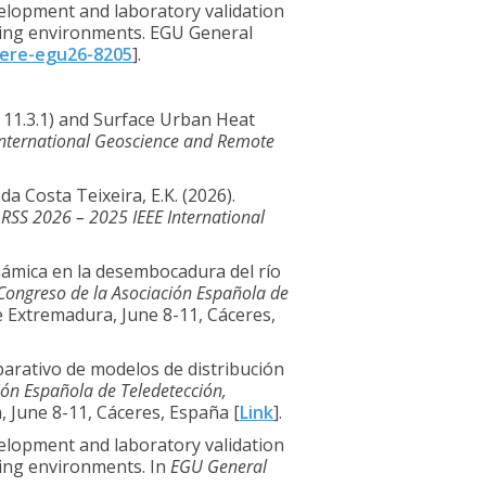
evelopment and laboratory validation
ating environments. EGU General
here-egu26-8205
].
DG 11.3.1) and Surface Urban Heat
International Geoscience and Remote
da Costa Teixeira, E.K. (2026).
RSS 2026 – 2025 IEEE International
dinámica en la desembocadura del río
 Congreso de la Asociación Española de
e Extremadura, June 8-11, Cáceres,
mparativo de modelos de distribución
ión Española de Teledetección,
, June 8-11, Cáceres, España [
Link
]
.
evelopment and laboratory validation
ting environments. In
EGU General