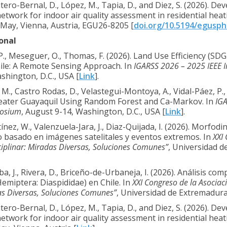
ntero-Bernal, D., López, M., Tapia, D., and Diez, S. (2026). D
network for indoor air quality assessment in residential he
 May, Vienna, Austria, EGU26-8205 [
doi.org/10.5194/egusp
onal
h, P., Meseguer, O., Thomas, F. (2026). Land Use Efficiency (S
hile: A Remote Sensing Approach. In
IGARSS 2026 – 2025 IEEE 
shington, D.C., USA [
Link
].
 M., Castro Rodas, D., Velastegui-Montoya, A., Vidal-Páez, P., 
eater Guayaquil Using Random Forest and Ca-Markov. In
IGA
posium
, August 9-14, Washington, D.C., USA [
Link
].
nez, W., Valenzuela-Jara, J., Diaz-Quijada, I. (2026). Morfo
so basado en imágenes satelitales y eventos extremos. In
XXI
sciplinar: Miradas Diversas, Soluciones Comunes”
, Universidad d
, J., Rivera, D., Briceño-de-Urbaneja, I. (2026). Análisis co
emiptera: Diaspididae) en Chile. In
XXI Congreso de la Asociac
das Diversas, Soluciones Comunes”
, Universidad de Extremadura
ntero-Bernal, D., López, M., Tapia, D., and Diez, S. (2026). D
etwork for indoor air quality assessment in residential hea