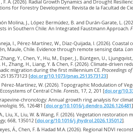
oig , F. A. (2026). Radial Growth Dynamics and Drought Resilien
ions for Forestry Development. Revista de la Facultad de Ci
ón Molina, J., López Bermúdez, B. and Durán-Garate, L. (202
ests in Southern Chile: An Integrated Faustmann Approach.
F
neja, I., Pérez-Martínez, W., Díaz-Quijada, I. (2026). Coast
én, Maule, Chile. Evidence through remote sensing data.
Lan
 Zhang, Y., Chen, Y., Hu, M., Esper, J., Büntgen, U., Ljungqvist,
o, H., Zhang, H., Liang, Y. & Chen, F. (2026). Climate-driven r
adic migration during the first millennium CE.
Proceedings of
 e2513573123 [
doi.org/10.1073/pnas.2513573123
]
. & Pérez-Martínez, W. (2026). Topographic Modulation of Ve
Ecosystems of Central Chile.
Forests
, 17, 2, 201 [
doi.org/10.
 Grapevine-chronology: Annual growth ring analysis for clim
onologia,
95, 126481 [
doi.org/10.1016/j.dendro.2026.126481
]
 F.A., Liu, X., Liu, W. & Wang, F. (2026). Vegetation restorati
ogy
, 668, 135012 [
doi.org/10.1016/j.jhydrol.2026.135012
].
-Reyes, Á., Chen, F. & Hadad M.A. (2026). Regional NDVI recons