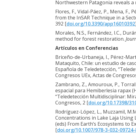
Northwestern Patagonia reveals a r
Flores, F., Vidal-Páez, P., Mena, F.,
from the InSAR Technique in a Sect
392 [
doi.org/10.3390/app16010392
Morales, N.S., Fernández, I.C., Durá
method for forest restoration.
Jour
Artículos en Conferencias
Briceño-de-Urbaneja, I., Pérez-Martí
Mataquito, Chile: un estudio de cas
Española de Teledetección, “Telede
Congresos UEx, Actas de Congresos
Zambrano, Z., Amouroux, P., Torralba
espacial para Hemiberlesia rapax (H
“Teledetección Multidisciplinar: M
Congresos, 2 [
doi.org/10.17398/31
Rodríguez-López, L., Muzzamil, M.M.,
Concentrations in Lake Laja Using L
(eds) From Earth’s Ecosystems to E
[
doi.org/10.1007/978-3-032-09724-