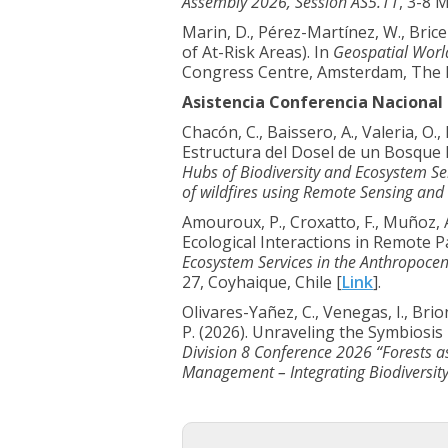
Assembly 2026, Session AS5.11
, 3-8 
Marin, D., Pérez-Martínez, W., Brice
of At-Risk Areas). In
Geospatial Worl
Congress Centre, Amsterdam, The 
Asistencia Conferencia Nacional
Chacón, C., Baissero, A., Valeria, O.
Estructura del Dosel de un Bosque
Hubs of Biodiversity and Ecosystem Se
of wildfires using Remote Sensing and
Amouroux, P., Croxatto, F., Muñoz,
Ecological Interactions in Remote 
Ecosystem Services in the Anthropocene
27, Coyhaique, Chile [
Link
].
Olivares-Yañez, C., Venegas, I., Brio
P. (2026). Unraveling the Symbiosis
Division 8 Conference 2026 “Forests a
Management – Integrating Biodiversity