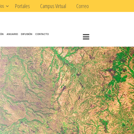
Portales
Campus Virtual
Correo
ios
IÓN
ANUARIO
DIFUSIÓN
CONTACTO