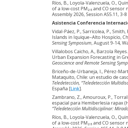
Ríos, B., Loyola-Valenzuela, O., Qui
of a low-cost PM₂.₅ and CO sensor 
Assembly 2026, Session AS5.11, 3-8
Asistencia Conferencia Internaci
Vidal-Páez, P., Sarricolea, P., Smit
Islands in Iquique–Alto Hospicio, C
Sensing Symposium
, August 9-14, Wa
Villalobos Caicho, A., Barzola Reyes.
Urban Expansion Forecasting in Gr
Geoscience and Remote Sensing Sym
Briceño-de-Urbaneja, I., Pérez-Martí
Mataquito, Chile: un estudio de ca
Teledetección, “Teledetección Multidi
España [
Link
].
Zambrano, Z., Amouroux, P., Torralba
espacial para Hemiberlesia rapax (H
“Teledetección Multidisciplinar: Mira
Ríos, B., Loyola-Valenzuela, O., Qui
of a low-cost PM₂.₅ and CO sensor n